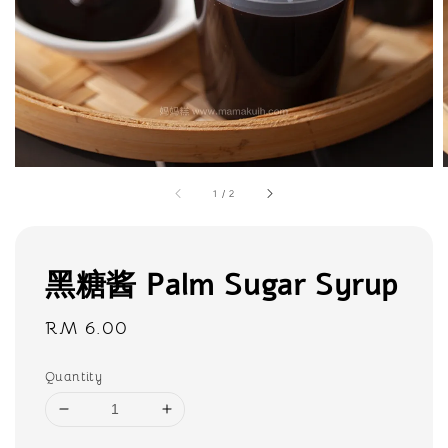
1
/
2
黑糖酱 Palm Sugar Syrup
Regular
RM 6.00
price
Quantity