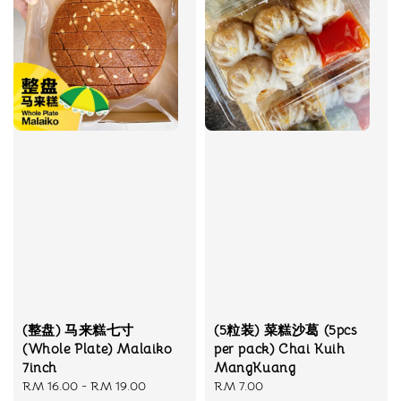
(整盘) 马来糕七寸
(5粒装) 菜糕沙葛 (5pcs
(Whole Plate) Malaiko
per pack) Chai Kuih
7inch
MangKuang
Regular
RM 16.00
-
RM 19.00
Regular
RM 7.00