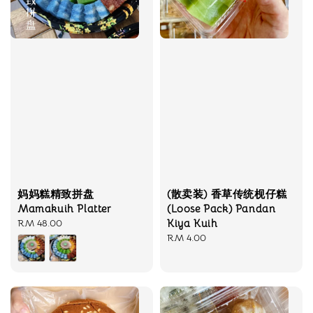
妈妈糕精致拼盘
(散卖装) 香草传统枧仔糕
Mamakuih Platter
(Loose Pack) Pandan
Regular
RM 48.00
Kiya Kuih
price
Regular
RM 4.00
price